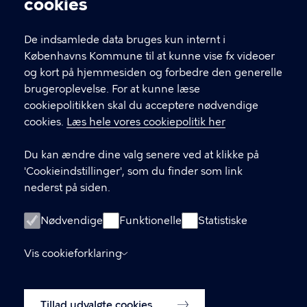
cookies
De indsamlede data bruges kun internt i
Center for Diabetes og
Københavns Kommune til at kunne vise fx videoer
Hjertesygdomme
og kort på hjemmesiden og forbedre den generelle
brugeroplevelse. For at kunne læse
Mimersgade 47A, 2200 København N
cookiepolitikken skal du acceptere nødvendige
Hans Kirks Vej 8, 2200 København N
cookies.
Læs hele vores cookiepolitik her
KONTAKT
Du kan ændre dine valg senere ved at klikke på
'Cookieindstillinger', som du finder som link
35 30 24 00
nederst på siden.
Kontakt os
Nødvendige
Funktionelle
Statistiske
LINKS
Vis cookieforklaring
In English
Tillad udvalgte cookies