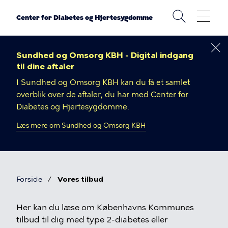
Gå
til
Center for Diabetes og Hjertesygdomme
hovedindhold
Sundhed og Omsorg KBH - Digital indgang
til dine aftaler
I Sundhed og Omsorg KBH
kan du få et samlet
overblik over de aftaler, du har med Center for
Diabetes og Hjertesygdomme.
Læs mere om Sundhed og Omsorg KBH
Forside
Vores tilbud
Brødkrumme
Vores
Her kan du læse om Københavns Kommunes
tilbud til dig med type 2-diabetes eller
tilbud