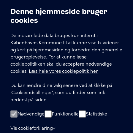
Denne hjemmeside bruger
Cookieindstillinger
cookies
De indsamlede data bruges kun internt i
Center for Diabetes og
Københavns Kommune til at kunne vise fx videoer
Hjertesygdomme
og kort på hjemmesiden og forbedre den generelle
brugeroplevelse. For at kunne læse
Mimersgade 47A, 2200 København N
cookiepolitikken skal du acceptere nødvendige
Hans Kirks Vej 8, 2200 København N
cookies.
Læs hele vores cookiepolitik her
KONTAKT
Du kan ændre dine valg senere ved at klikke på
'Cookieindstillinger', som du finder som link
35 30 24 00
nederst på siden.
Kontakt os
Nødvendige
Funktionelle
Statistiske
LINKS
Vis cookieforklaring