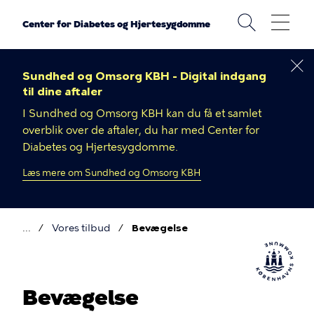
Gå
til
Center for Diabetes og Hjertesygdomme
hovedindhold
Sundhed og Omsorg KBH - Digital indgang
til dine aftaler
I Sundhed og Omsorg KBH
kan du få et samlet
overblik over de aftaler, du har med Center for
Diabetes og Hjertesygdomme.
Læs mere om Sundhed og Omsorg KBH
Vores tilbud
Bevægelse
Brødkrumme
Bevægelse